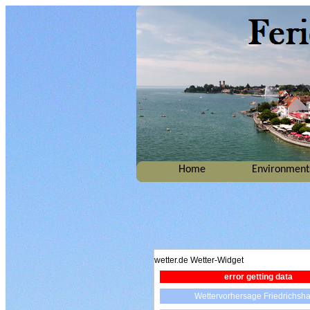
Home
Environment
wetter.de Wetter-Widget
error getting data
Wettervorhersage Friedrichsh