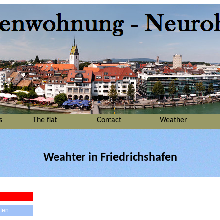
s
The flat
Contact
Weather
Weahter in Friedrichshafen
afen